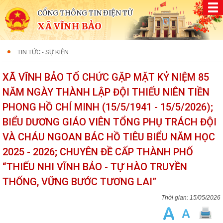
CỔNG THÔNG TIN ĐIỆN TỬ
XÃ VĨNH BẢO
TIN TỨC - SỰ KIỆN
XÃ VĨNH BẢO TỔ CHỨC GẶP MẶT KỶ NIỆM 85
NĂM NGÀY THÀNH LẬP ĐỘI THIẾU NIÊN TIỀN
PHONG HỒ CHÍ MINH (15/5/1941 - 15/5/2026);
BIỂU DƯƠNG GIÁO VIÊN TỔNG PHỤ TRÁCH ĐỘI
VÀ CHÁU NGOAN BÁC HỒ TIÊU BIỂU NĂM HỌC
2025 - 2026; CHUYÊN ĐỀ CẤP THÀNH PHỐ
“THIẾU NHI VĨNH BẢO - TỰ HÀO TRUYỀN
THỐNG, VỮNG BƯỚC TƯƠNG LAI”
15/05/2026