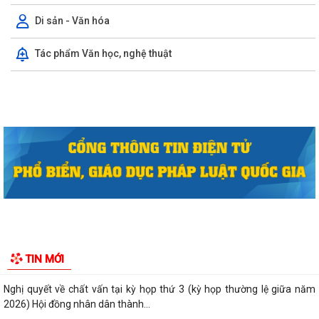
Quyết định công bố danh mục thủ tục hành chính được sửa đổi, bổ
Di sản - Văn hóa
sung, bị bãi bỏ thuộc phạm vi chức...
Tác phẩm Văn học, nghệ thuật
Quyết định công bố Người phát ngôn và cung cấp thông tin cho báo chí
của Ủy ban nhân dân xã Vĩnh Bảo
Kế hoạch triển khai thực hiện Chương trình Sức khỏe học đườnggia i
đoạn 2026-2035 trên địa bàn xã...
Quyết định tặng Giấy khen cho 07 cá nhân đã có thành tích xuất sắc
trong quá trình xây dựng và phát...
Thông báo tuyển chọn thực tập sinh nữ đi thực tập kỹ thuật tại Nhật
Bản đợt II năm 2026
Thông báo tuyển ứng viên điều dưỡng, nhân viên chăm sóc đi làm việc
tại Nhật Bản theo chương trình...
Thông báo kết quả kỳ xét thăng hạng chức danh nghề nghiệp viên
chức giáo viên, nhân viên ngành Giáo...