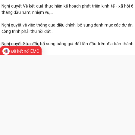
Quyết định công bố thủ tục hành chính nội bộ mới ban hành thuộc
phạm vi chức năng quản lý của Sở...
Nghị quyết điều chỉnh, bổ sung kế hoạch đầu tư công thành phố năm
TIN MỚI
2026 (lần 3)
Nghị quyết về chất vấn tại kỳ họp thứ 3 (kỳ họp thường lệ giữa năm
2026) Hội đồng nhân dân thành...
Đã kết nối EMC
Nghị quyết Về kết quả thực hiện kế hoạch phát triển kinh tế - xã hội 6
tháng đầu năm; nhiệm vụ,...
Nghị quyết về việc thông qua điều chỉnh, bổ sung danh mục các dự án,
công trình phải thu hồi đất...
Nghị quyết Sửa đổi, bổ sung bảng giá đất lần đầu trên địa bàn thành
phố tại Nghị quyết số...
Hưởng ứng Ngày Thế giới phòng, chống mua bán người và Ngày toàn
dân phòng, chống mua bán người...