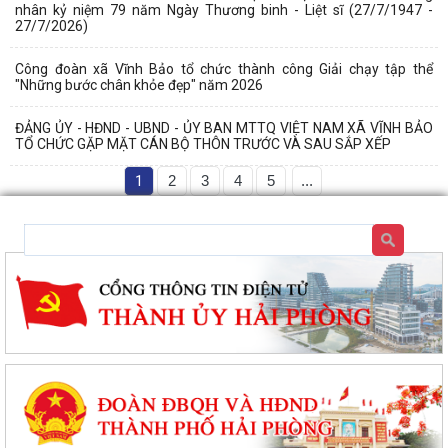
nhân kỷ niệm 79 năm Ngày Thương binh - Liệt sĩ (27/7/1947 -
27/7/2026)
Công đoàn xã Vĩnh Bảo tổ chức thành công Giải chạy tập thể
"Những bước chân khỏe đẹp" năm 2026
ĐẢNG ỦY - HĐND - UBND - ỦY BAN MTTQ VIỆT NAM XÃ VĨNH BẢO
TỔ CHỨC GẶP MẶT CÁN BỘ THÔN TRƯỚC VÀ SAU SẮP XẾP
1
2
3
4
5
...