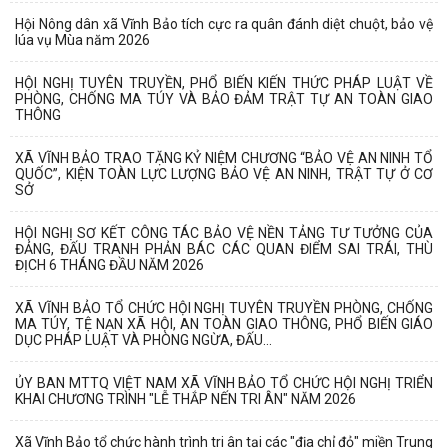
Hội Nông dân xã Vĩnh Bảo tích cực ra quân đánh diệt chuột, bảo vệ
lúa vụ Mùa năm 2026
HỘI NGHỊ TUYÊN TRUYỀN, PHỔ BIẾN KIẾN THỨC PHÁP LUẬT VỀ
PHÒNG, CHỐNG MA TÚY VÀ BẢO ĐẢM TRẬT TỰ AN TOÀN GIAO
THÔNG
XÃ VĨNH BẢO TRAO TẶNG KỶ NIỆM CHƯƠNG “BẢO VỆ AN NINH TỔ
QUỐC”, KIỆN TOÀN LỰC LƯỢNG BẢO VỆ AN NINH, TRẬT TỰ Ở CƠ
SỞ
HỘI NGHỊ SƠ KẾT CÔNG TÁC BẢO VỆ NỀN TẢNG TƯ TƯỞNG CỦA
ĐẢNG, ĐẤU TRANH PHẢN BÁC CÁC QUAN ĐIỂM SAI TRÁI, THÙ
ĐỊCH 6 THÁNG ĐẦU NĂM 2026
XÃ VĨNH BẢO TỔ CHỨC HỘI NGHỊ TUYÊN TRUYỀN PHÒNG, CHỐNG
MA TÚY, TỆ NẠN XÃ HỘI, AN TOÀN GIAO THÔNG, PHỔ BIẾN GIÁO
DỤC PHÁP LUẬT VÀ PHÒNG NGỪA, ĐẤU...
ỦY BAN MTTQ VIỆT NAM XÃ VĨNH BẢO TỔ CHỨC HỘI NGHỊ TRIỂN
KHAI CHƯƠNG TRÌNH "LỄ THẮP NẾN TRI ÂN" NĂM 2026
Xã Vĩnh Bảo tổ chức hành trình tri ân tại các "địa chỉ đỏ" miền Trung