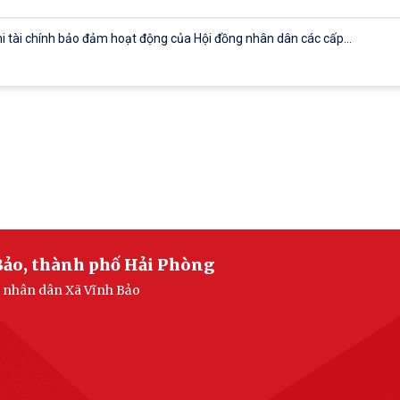
i tài chính bảo đảm hoạt động của Hội đồng nhân dân các cấp...
ĐND ngày 29/3/2016 của Hội đồng nhân dân thành phố Hải Phòng về...
hí, định mức phân bổ vốn ngân sách thành phố; cơ chế, chính...
ngoài là chuyên gia, nhà khoa học, người có tài năng, nhà quản...
Bảo, thành phố Hải Phòng
n nhân dân Xã Vĩnh Bảo
ện Đề án “Xây dựng xã hội học tập giai đoạn 2021-2030” trên địa...
c công trình công cộng trên địa bàn thành phố