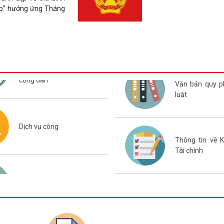
ọp” hưởng ứng Tháng
Thông báo kết quả kỳ
hạng chức danh nghề n
chức giáo viên, nhân 
Giáo dục và Đào tạo n
Vĩnh Bảo
công dân
Quyết định công bố th
Văn bản quy 
chính nội bộ mới ban 
luật
phạm vi chức năng quả
Giáo dục và Đào tạo
Dịch vụ công
Nghị quyết điều chỉnh,
Thông tin về 
hoạch đầu tư công thà
Tài chính
2026 (lần 3)