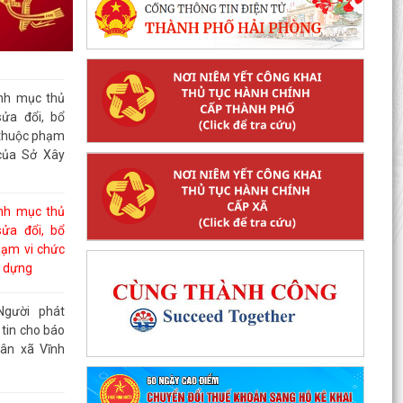
nh mục thủ
ửa đổi, bổ
ỏ thuộc phạm
của Sở Xây
nh mục thủ
ửa đổi, bổ
hạm vi chức
y dựng
Người phát
tin cho báo
ân xã Vĩnh