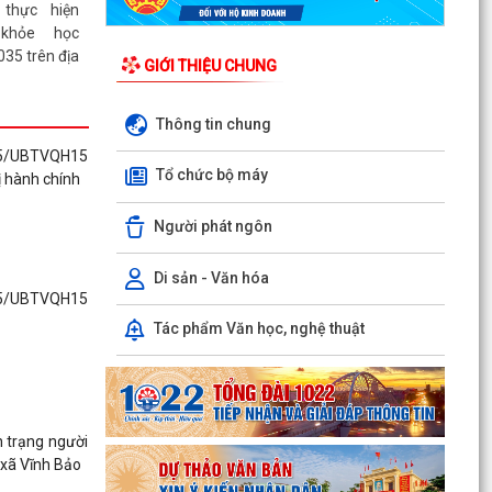
 thực hiện
khỏe học
35 trên địa
GIỚI THIỆU CHUNG
Thông tin chung
khen cho 07
ch xuất sắc
25/UBTVQH15
Tổ chức bộ máy
ựng và phát
ị hành chính
dịp kỷ niệm
ng Tiểu học
Người phát ngôn
Di sản - Văn hóa
ực tập sinh
25/UBTVQH15
tại Nhật Bản
Tác phẩm Văn học, nghệ thuật
 viên điều
 sóc đi làm
h trạng người
chương trình
 xã Vĩnh Bảo