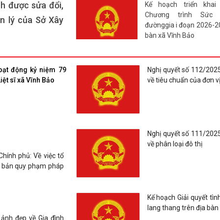
h được sửa đổi,
Kế hoạch triển khai
Chương trình Sức 
n lý của Sở Xây
đườnggia i đoạn 2026-20
bàn xã Vĩnh Bảo
Quyết định tặng Giấy 
cá nhân đã có thành tí
oạt động kỷ niệm 79
Nghị quyết số 112/20
trong quá trình xây d
ệt sĩ xã Vĩnh Bảo
về tiêu chuẩn của đơn v
triển nhà trường, nhân 
70 năm thành lập Trườ
Nhân Hòa (1956-2026)
Thông báo tuyển chọn th
Nghị quyết số 111/20
nữ đi thực tập kỹ thuật 
về phân loại đô thị
đợt II năm 2026
hính phủ: Về việc tổ
ăn bản quy phạm pháp
Thông báo tuyển ứng
dưỡng, nhân viên chăm
Kế hoạch Giải quyết tìn
việc tại Nhật Bản theo 
lang thang trên địa bàn
EPA Khóa 15
 ảnh đẹp về Gia đình