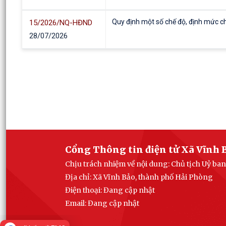
Quy định một số chế độ, định mức ch
15/2026/NQ-HĐND
28/07/2026
Bãi bỏ Nghị quyết số 06/2016/NQ-H
17/2026/NQ-HĐND
28/07/2026
Ban hành quy định nguyên tắc, tiêu c
19/2026/NQ-HĐND
28/07/2026
Quy định tiêu chí đối với người nước 
20/2026/NQ-HĐND
Cổng Thông tin điện tử Xã Vĩnh 
28/07/2026
Chịu trách nhiệm về nội dung: Chủ tịch Uỷ ba
Địa chỉ: Xã Vĩnh Bảo, thành phố Hải Phòng
Quy định nội dung và mức chi thực hi
21/2026/NQ-HĐND
Điện thoại: Đang cập nhật
28/07/2026
Email:
Đang cập nhật
Nghị quyết đặt tên đường, phố và cá
22/2026/NQ-HĐND