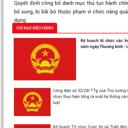
Quyết định công bố danh mục thủ tục hành chín
bổ sung, bị bãi bỏ thuộc phạm vi chức năng quả
dựng
CHỈ ĐẠO ĐIỀU HÀNH
Kế hoạch tổ chức các h
năm ngày Thương binh - Li
Công điện số 32/CĐ-TTg của Thủ tướng C
chức thực hiện tổng rà soát hệ thống v
luật
Kế hoạch Tổ chức Cuộc thi và Triển lãm