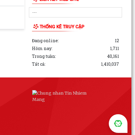
THỐNG KÊ TRUY CẬP
Đang online:
12
Hôm nay:
1,711
Trong tuần:
40,161
Tất cả:
1,410,037