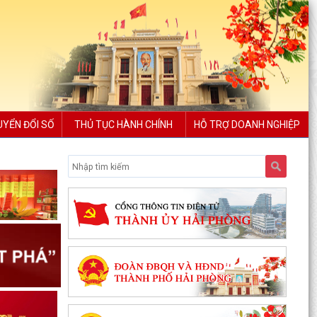
UYỂN ĐỔI SỐ
THỦ TỤC HÀNH CHÍNH
HỖ TRỢ DOANH NGHIỆP