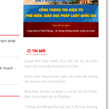
 xét thăng
ghiệp viên
viên ngành
ăm 2026 xã
ủ tục hành
phạm pháp
hành thuộc
n lý của Sở
TIN MỚI
Quyết định Ban hành Quy chế nội bộ về phát
ngôn và cung cấp thông tin cho báo...
 bổ sung kế
Kế hoạch -
nh phố năm
Danh sách Người phát ngôn và cung cấp thông
tin cho báo chí xã Vĩnh Bảo
Khai thác tài liệu số phục vụ công tác phổ biến,
giáo dục pháp luật và Chatbox...
Thông báo Kết quả Kỳ họp thứ 3 (Kỳ họp thường