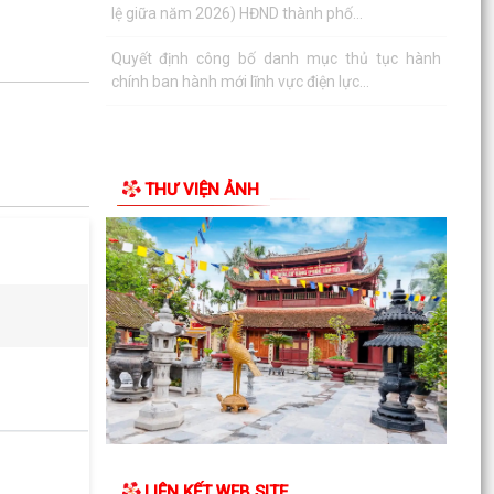
lệ giữa năm 2026) HĐND thành phố...
Quyết định công bố danh mục thủ tục hành
chính ban hành mới lĩnh vực điện lực...
THƯ VIỆN ẢNH
LIÊN KẾT WEB SITE