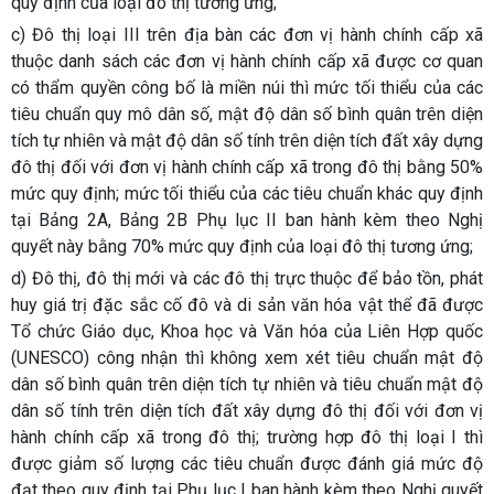
quy định của loại đô thị tương ứng;
c) Đô thị loại III trên địa bàn các đơn vị hành chính cấp xã
thuộc danh sách các đơn vị hành chính cấp xã được cơ quan
có thẩm quyền công bố là miền núi thì mức tối thiểu của các
tiêu chuẩn quy mô dân số, mật độ dân số bình quân trên diện
tích tự nhiên và mật độ dân số tính trên diện tích đất xây dựng
đô thị đối với đơn vị hành chính cấp xã trong đô thị bằng 50%
mức quy định; mức tối thiểu của các tiêu chuẩn khác quy định
tại Bảng 2A, Bảng 2B Phụ lục II ban hành kèm theo Nghị
quyết này bằng 70% mức quy định của loại đô thị tương ứng;
d) Đô thị, đô thị mới và các đô thị trực thuộc để bảo tồn, phát
huy giá trị đặc sắc cố đô và di sản văn hóa vật thể đã được
Tổ chức Giáo dục, Khoa học và Văn hóa của Liên Hợp quốc
(UNESCO) công nhận thì không xem xét tiêu chuẩn mật độ
dân số bình quân trên diện tích tự nhiên và tiêu chuẩn mật độ
dân số tính trên diện tích đất xây dựng đô thị đối với đơn vị
hành chính cấp xã trong đô thị; trường hợp đô thị loại I thì
được giảm số lượng các tiêu chuẩn được đánh giá mức độ
đạt theo quy định tại Phụ lục I ban hành kèm theo Nghị quyết