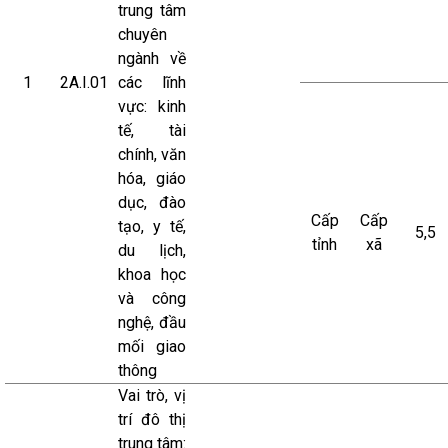
trung tâm
chuyên
ngành về
1
2A.I.01
các lĩnh
vực: kinh
tế, tài
chính, văn
hóa, giáo
dục, đào
Cấp
Cấp
tạo, y tế,
5,5
tỉnh
xã
du lịch,
khoa học
và công
nghệ, đầu
mối giao
thông
Vai trò, vị
trí đô thị
trung tâm: