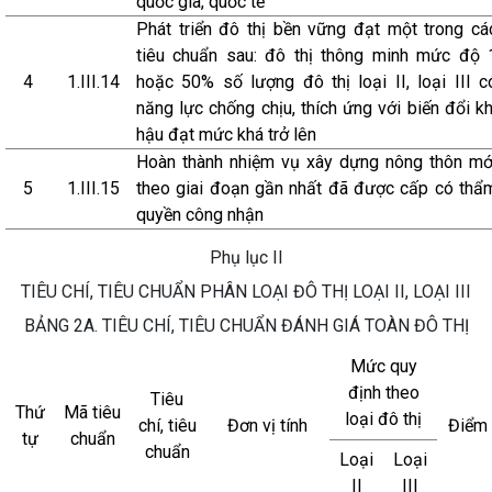
quốc gia, quốc tế
Phát triển đô thị bền vững đạt một trong cá
tiêu chuẩn sau: đô thị thông minh mức độ 
4
1.III.14
hoặc 50% số lượng đô thị loại II, loại III c
năng lực chống chịu, thích ứng với biến đổi kh
hậu đạt mức khá trở lên
Hoàn thành nhiệm vụ xây dựng nông thôn mớ
5
1.III.15
theo giai đoạn gần nhất đã được cấp có thẩ
quyền công nhận
Phụ lục II
TIÊU CHÍ, TIÊU CHUẨN PHÂN LOẠI ĐÔ THỊ LOẠI II, LOẠI III
BẢNG 2A. TIÊU CHÍ, TIÊU CHUẨN ĐÁNH GIÁ TOÀN ĐÔ THỊ
Mức quy
định theo
Tiêu
Thứ
Mã tiêu
loại đô thị
chí, tiêu
Đơn vị tính
Điểm
tự
chuẩn
chuẩn
Loại
Loại
II
III