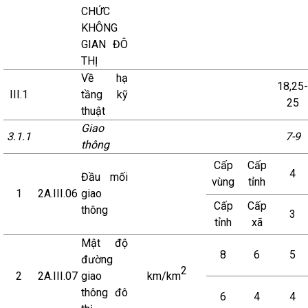
CHỨC
KHÔNG
GIAN ĐÔ
THỊ
Về hạ
18,25-
III.1
tầng kỹ
25
thuật
Giao
3.1.1
7-9
thông
Cấp
Cấp
4
Đầu mối
vùng
tỉnh
1
2A.III.06
giao
Cấp
Cấp
thông
3
tỉnh
xã
Mật độ
8
6
5
đường
2
2
2A.III.07
giao
km/km
thông đô
6
4
4