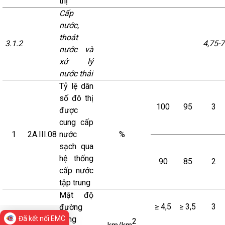
thị
Cấp
nước,
thoát
3.1.2
4,75-7
nước và
xử lý
nước thải
Tỷ lệ dân
số đô thị
100
95
3
được
cung cấp
1
2A.III.08
nước
%
sạch qua
hệ thống
90
85
2
cấp nước
tập trung
Mật độ
≥ 4,5
≥ 3,5
3
đường
Đã kết nối EMC
cống
2