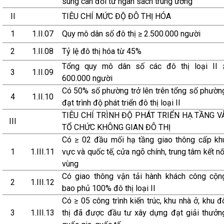
sung cân đối từ ngân sách trung ương
II
TIÊU CHÍ MỨC ĐỘ ĐÔ THỊ HÓA
1
1.II.07
Quy mô dân số đô thị ≥ 2.500.000 người
2
1.II.08
Tỷ lệ đô thị hóa từ 45%
Tổng quy mô dân số các đô thị loại II 
3
1.II.09
600.000 người
Có 50% số phường trở lên trên tổng số phườn
4
1.II.10
đạt trình độ phát triển đô thị loại II
TIÊU CHÍ TRÌNH ĐỘ PHÁT TRIỂN HẠ TẦNG V
III
TỔ CHỨC KHÔNG GIAN ĐÔ THỊ
Có ≥ 02 đầu mối hạ tầng giao thông cấp kh
1
1.III.11
vực và quốc tế, cửa ngõ chính, trung tâm kết nố
vùng
Có giao thông vận tải hành khách công cộn
2
1.III.12
bao phủ 100% đô thị loại II
Có ≥ 05 công trình kiến trúc, khu nhà ở, khu đ
3
1.III.13
thị đã được đầu tư xây dựng đạt giải thưởn