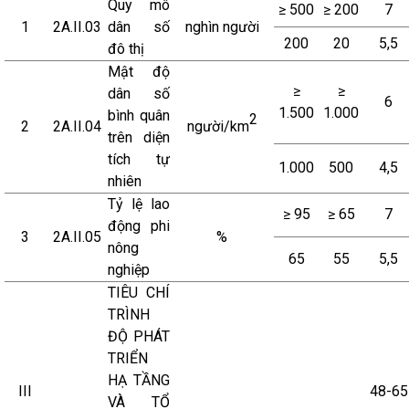
Quy mô
≥ 500
≥ 200
7
1
2A.II.03
dân số
nghìn người
200
20
5,5
đô thị
Mật độ
≥
≥
dân số
6
1.500
1.000
bình quân
2
2
2A.II.04
người/km
trên diện
tích tự
1.000
500
4,5
nhiên
Tỷ lệ lao
≥ 95
≥ 65
7
động phi
3
2A.II.05
%
nông
65
55
5,5
nghiệp
TIÊU CHÍ
TRÌNH
ĐỘ PHÁT
TRIỂN
HẠ TẦNG
III
48-65
VÀ TỔ