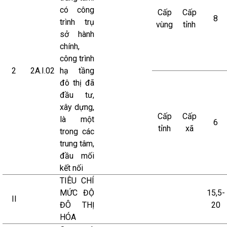
có công
Cấp
Cấp
8
trình trụ
vùng
tỉnh
sở hành
chính,
công trình
2
2A.I.02
hạ tầng
đô thị đã
đầu tư,
xây dựng,
Cấp
Cấp
là một
6
tỉnh
xã
trong các
trung tâm,
đầu mối
kết nối
TIÊU CHÍ
MỨC ĐỘ
15,5-
II
ĐÔ THỊ
20
HÓA