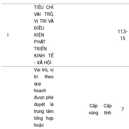
TIÊU CHÍ
VAI TRÒ,
VỊ TRÍ VÀ
ĐIỀU
11,5-
I
KIỆN
15
PHÁT
TRIỂN
KINH TẾ
- XÃ HỘI
Vai trò, vị
trí theo
quy
hoạch
được phê
duyệt là
Cấp
Cấp
7
trung tâm
vùng
tỉnh
tổng hợp
hoặc