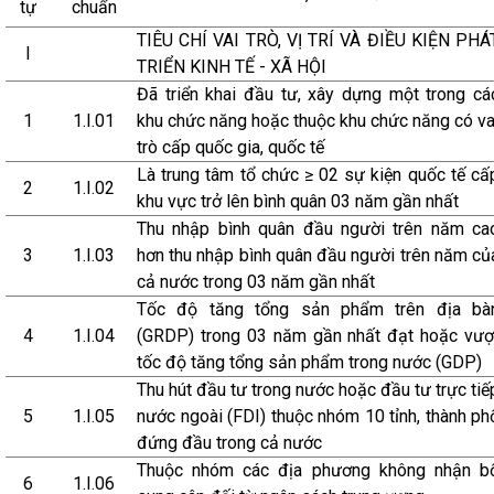
tự
chuẩn
TIÊU CHÍ VAI TRÒ, VỊ TRÍ VÀ ĐIỀU KIỆN PHÁ
I
TRIỂN KINH TẾ - XÃ HỘI
Đã triển khai đầu tư, xây dựng một trong cá
1
1.I.01
khu chức năng hoặc thuộc khu chức năng có va
trò cấp quốc gia, quốc tế
Là trung tâm tổ chức ≥ 02 sự kiện quốc tế cấ
2
1.I.02
khu vực trở lên bình quân 03 năm gần nhất
Thu nhập bình quân đầu người trên năm ca
3
1.I.03
hơn thu nhập bình quân đầu người trên năm củ
cả nước trong 03 năm gần nhất
Tốc độ tăng tổng sản phẩm trên địa bà
4
1.I.04
(GRDP) trong 03 năm gần nhất đạt hoặc vượ
tốc độ tăng tổng sản phẩm trong nước (GDP)
Thu hút đầu tư trong nước hoặc đầu tư trực tiế
5
1.I.05
nước ngoài (FDI) thuộc nhóm 10 tỉnh, thành ph
đứng đầu trong cả nước
Thuộc nhóm các địa phương không nhận b
6
1.I.06