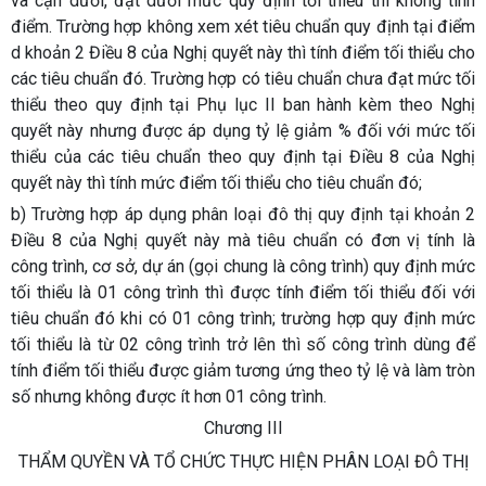
và cận dưới, đạt dưới mức quy định tối thiểu thì không tính
điểm. Trường hợp không xem xét tiêu chuẩn quy định tại điểm
d khoản 2 Điều 8 của Nghị quyết này thì tính điểm tối thiểu cho
các tiêu chuẩn đó. Trường hợp có tiêu chuẩn chưa đạt mức tối
thiểu theo quy định tại Phụ lục II ban hành kèm theo Nghị
quyết này nhưng được áp dụng tỷ lệ giảm % đối với mức tối
thiểu của các tiêu chuẩn theo quy định tại Điều 8 của Nghị
quyết này thì tính mức điểm tối thiểu cho tiêu chuẩn đó;
b) Trường hợp áp dụng phân loại đô thị quy định tại khoản 2
Điều 8 của Nghị quyết này mà tiêu chuẩn có đơn vị tính là
công trình, cơ sở, dự án (gọi chung là công trình) quy định mức
tối thiểu là 01 công trình thì được tính điểm tối thiểu đối với
tiêu chuẩn đó khi có 01 công trình; trường hợp quy định mức
tối thiểu là từ 02 công trình trở lên thì số công trình dùng để
tính điểm tối thiểu được giảm tương ứng theo tỷ lệ và làm tròn
số nhưng không được ít hơn 01 công trình.
Chương III
THẨM QUYỀN VÀ TỔ CHỨC THỰC HIỆN PHÂN LOẠI ĐÔ THỊ