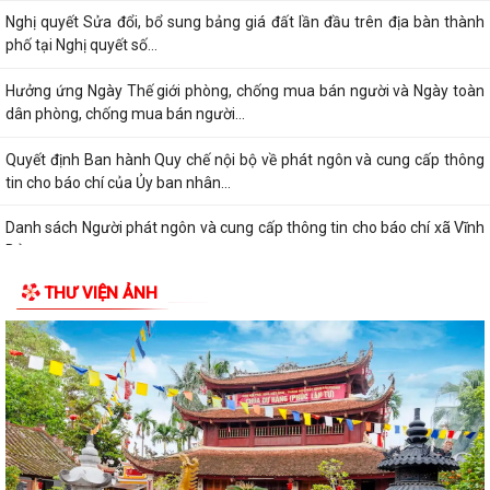
Nghị quyết Sửa đổi, bổ sung bảng giá đất lần đầu trên địa bàn thành
phố tại Nghị quyết số...
Hưởng ứng Ngày Thế giới phòng, chống mua bán người và Ngày toàn
dân phòng, chống mua bán người...
Quyết định Ban hành Quy chế nội bộ về phát ngôn và cung cấp thông
tin cho báo chí của Ủy ban nhân...
Danh sách Người phát ngôn và cung cấp thông tin cho báo chí xã Vĩnh
Bảo
THƯ VIỆN ẢNH
Khai thác tài liệu số phục vụ công tác phổ biến, giáo dục pháp luật và
Chatbox AI Trợ giúp pháp luật
Thông báo Kết quả Kỳ họp thứ 3 (Kỳ họp thường lệ giữa năm 2026)
HĐND thành phố khóa XVII, nhiệm kỳ...
Quyết định công bố danh mục thủ tục hành chính ban hành mới lĩnh
vực điện lực thuộc phạm vi, chức...