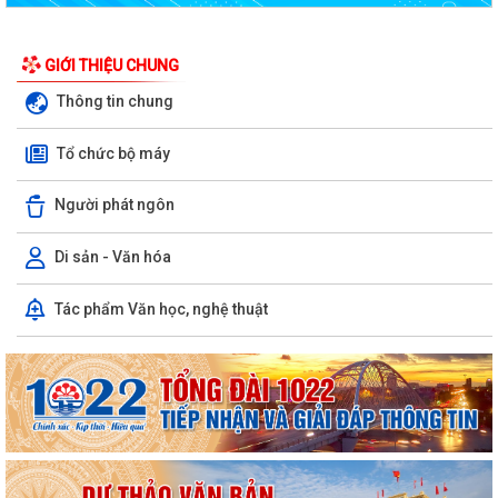
GIỚI THIỆU CHUNG
Thông tin chung
Tổ chức bộ máy
Quyết định công bố danh mục thủ tục hành chính được sửa đổi, bổ
Người phát ngôn
sung, bị bãi bỏ thuộc phạm vi chức...
Quyết định công bố Người phát ngôn và cung cấp thông tin cho báo chí
Di sản - Văn hóa
của Ủy ban nhân dân xã Vĩnh Bảo
Tác phẩm Văn học, nghệ thuật
Kế hoạch triển khai thực hiện Chương trình Sức khỏe học đườnggia i
đoạn 2026-2035 trên địa bàn xã...
Quyết định tặng Giấy khen cho 07 cá nhân đã có thành tích xuất sắc
trong quá trình xây dựng và phát...
Thông báo tuyển chọn thực tập sinh nữ đi thực tập kỹ thuật tại Nhật
Bản đợt II năm 2026