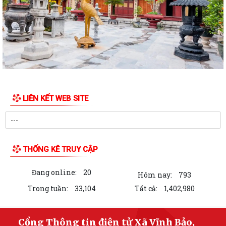
Quyết định số 2995/QĐ-UBND ngày 29/7/2026 của Uỷ ban nhân dân
thành phố về việc Công bố danh mục...
Hội Nông dân xã Vĩnh Bảo tích cực ra quân đánh diệt chuột, bảo vệ lúa
vụ Mùa năm 2026
Quyết định số 2958/QĐ-UBND về việc phê duyệt quy trình nội bộ giải
quyết thủ tục hành chính thuộc...
LIÊN KẾT WEB SITE
HỘI NGHỊ TUYÊN TRUYỀN, PHỔ BIẾN KIẾN THỨC PHÁP LUẬT VỀ
PHÒNG, CHỐNG MA TÚY VÀ BẢO ĐẢM TRẬT TỰ AN...
Thông báo về việc trợ giúp pháp lý miễn phí cho nhân dân trên địa bàn
xã Vĩnh Bảo, thành phố Hải...
THỐNG KÊ TRUY CẬP
XÃ VĨNH BẢO TRAO TẶNG KỶ NIỆM CHƯƠNG “BẢO VỆ AN NINH TỔ
Đang online:
20
QUỐC”, KIỆN TOÀN LỰC LƯỢNG BẢO VỆ AN NINH,...
Hôm nay:
793
Trong tuần:
33,104
Tất cả:
1,402,980
Quyết định công bố danh mục thủ tục hành chính ban hành mới, bị bãi
bỏ lĩnh vực hội nghị, hội thảo...
Cổng Thông tin điện tử Xã Vĩnh Bảo,