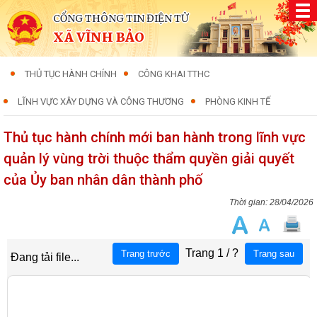
CỔNG THÔNG TIN ĐIỆN TỬ
XÃ VĨNH BẢO
THỦ TỤC HÀNH CHÍNH
CÔNG KHAI TTHC
LĨNH VỰC XÂY DỰNG VÀ CÔNG THƯƠNG
PHÒNG KINH TẾ
Thủ tục hành chính mới ban hành trong lĩnh vực
quản lý vùng trời thuộc thẩm quyền giải quyết
của Ủy ban nhân dân thành phố
28/04/2026