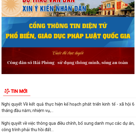
Thông báo tuyển ứng viên điều dưỡng, nhân viên chăm sóc đi làm việc
tại Nhật Bản theo chương trình...
Thông báo kết quả kỳ xét thăng hạng chức danh nghề nghiệp viên
chức giáo viên, nhân viên ngành Giáo...
Quyết định công bố thủ tục hành chính nội bộ mới ban hành thuộc
phạm vi chức năng quản lý của Sở...
Nghị quyết điều chỉnh, bổ sung kế hoạch đầu tư công thành phố năm
2026 (lần 3)
Nghị quyết về chất vấn tại kỳ họp thứ 3 (kỳ họp thường lệ giữa năm
TIN MỚI
2026) Hội đồng nhân dân thành...
Nghị quyết Về kết quả thực hiện kế hoạch phát triển kinh tế - xã hội 6
tháng đầu năm; nhiệm vụ,...
Nghị quyết về việc thông qua điều chỉnh, bổ sung danh mục các dự án,
công trình phải thu hồi đất...