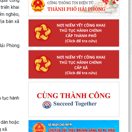
 quả công
riển khai
iểm nghèo,
địa bàn xã
 Hải Phòng
ủ tục hành
g dân hoặc
g xã.