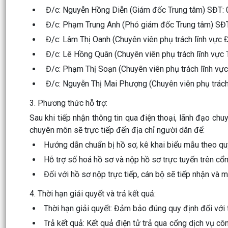
Đ/c: Nguyễn Hồng Diễn (Giám đốc Trung tâm) SĐT:
Đ/c: Phạm Trung Anh (Phó giám đốc Trung tâm) SĐ
Đ/c: Lâm Thị Oanh (Chuyên viên phụ trách lĩnh vực 
Đ/c: Lê Hồng Quân (Chuyên viên phụ trách lĩnh vực
Đ/c: Phạm Thị Soạn (Chuyên viên phụ trách lĩnh vự
Đ/c: Nguyễn Thị Mai Phượng (Chuyên viên phụ trách 
3. Phương thức hỗ trợ:
Sau khi tiếp nhận thông tin qua điện thoại, lãnh đạo chu
chuyên môn sẽ trực tiếp đến địa chỉ người dân để:
Hướng dẫn chuẩn bị hồ sơ, kê khai biểu mẫu theo qu
Hỗ trợ số hoá hồ sơ và nộp hồ sơ trực tuyến trên cổ
Đối với hồ sơ nộp trực tiếp, cán bộ sẽ tiếp nhận và
4. Thời hạn giải quyết và trả kết quả:
Thời hạn giải quyết: Đảm bảo đúng quy định đối với t
Trả kết quả: Kết quả điện tử trả qua cổng dịch vụ cô