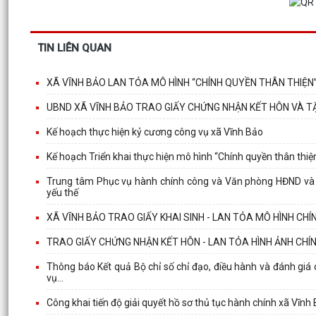
TIN LIÊN QUAN
XÃ VĨNH BẢO LAN TỎA MÔ HÌNH “CHÍNH QUYỀN THÂN THIỆN”
UBND XÃ VĨNH BẢO TRAO GIẤY CHỨNG NHẬN KẾT HÔN VÀ 
Kế hoạch thực hiện kỷ cương công vụ xã Vĩnh Bảo
Kế hoạch Triển khai thực hiện mô hình “Chính quyền thân thi
Trung tâm Phục vụ hành chính công và Văn phòng HĐND và U
yếu thế
XÃ VĨNH BẢO TRAO GIẤY KHAI SINH - LAN TỎA MÔ HÌNH CH
TRAO GIẤY CHỨNG NHẬN KẾT HÔN - LAN TỎA HÌNH ẢNH CHÍ
Thông báo Kết quả Bộ chỉ số chỉ đạo, điều hành và đánh giá 
vụ...
Công khai tiến độ giải quyết hồ sơ thủ tục hành chính xã Vĩn