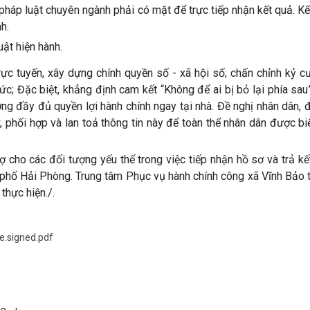
 pháp luật chuyên ngành phải có mặt để trực tiếp nhận kết quả. K
nh.
uật hiện hành.
rực tuyến, xây dựng chính quyền số - xã hội số; chấn chỉnh kỷ 
c; Đặc biệt, khẳng định cam kết “Không để ai bị bỏ lại phía sau
g đầy đủ quyền lợi hành chính ngay tại nhà. Đề nghị nhân dân, đ
 phối hợp và lan toả thông tin này để toàn thể nhân dân được bi
ợ cho các đối tượng yếu thế trong việc tiếp nhận hồ sơ và trả kế
nh phố Hải Phòng. Trung tâm Phục vụ hành chính công xã Vĩnh Bảo
thực hiện./.
he.signed.pdf