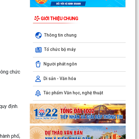
GIỚI THIỆU CHUNG
Thông tin chung
Tổ chức bộ máy
Người phát ngôn
 công chức
Di sản - Văn hóa
Quyết định công bố danh mục thủ tục hành
Tác phẩm Văn học, nghệ thuật
chính được sửa đổi, bổ sung, thay thế, bị bãi bỏ
thuộc...
 quy định.
Quyết định công bố danh mục thủ tục hành
chính được sửa đổi, bổ sung, bị bãi bỏ thuộc
phạm vi chức...
thành phố,