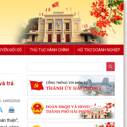
UYỂN ĐỔI SỐ
THỦ TỤC HÀNH CHÍNH
HỖ TRỢ DOANH NGHIỆP
và trả
14/05/2026
n thiện”;