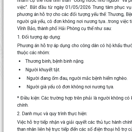
nhằm cụ thể hoá tinh thần “Uống nước nhớ nguồn” và 
việc”. Bắt đầu từ ngày 01/05/2026 Trung tâm phục vụ 
phương án hỗ trợ cho các đối tượng yếu thế: Thương, Bệ
người già yếu, cô đơn không nơi nương tựa…trong việc ti
Vĩnh Bảo, thành phố Hải Phòng cụ thể như sau:
1. Đối tượng áp dụng:
Phương án hỗ trợ áp dụng cho công dân có hộ khẩu thườn
thuộc các nhóm:
Thương binh, bệnh binh nặng.
Người khuyết tật.
Người đang ốm đau, người mắc bệnh hiểm nghèo.
Người già yếu cô đơn không nơi nương tựa.
* Điều kiện: Các trường hợp trên phải là người không có 
chính.
2. Danh mục và quy trình thực hiện:
Việc hỗ trợ tiếp nhận và giải quyết các thủ tục hành ch
than nhân liên hệ trực tiếp đến các số điện thoại hỗ trợ