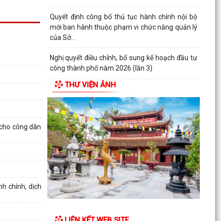
Quyết định công bố thủ tục hành chính nội bộ
mới ban hành thuộc phạm vi chức năng quản lý
của Sở...
Nghị quyết điều chỉnh, bổ sung kế hoạch đầu tư
công thành phố năm 2026 (lần 3)
THƯ VIỆN ẢNH
Nghị quyết về chất vấn tại kỳ họp thứ 3 (kỳ họp
thường lệ giữa năm 2026) Hội đồng nhân dân
thành...
 cho công dân
Nghị quyết Về kết quả thực hiện kế hoạch phát
triển kinh tế - xã hội 6 tháng đầu năm; nhiệm
vụ,...
Nghị quyết về việc thông qua điều chỉnh, bổ sung
danh mục các dự án, công trình phải thu hồi
h chính, dịch
đất...
Nghị quyết Sửa đổi, bổ sung bảng giá đất lần
LIÊN KẾT WEB SITE