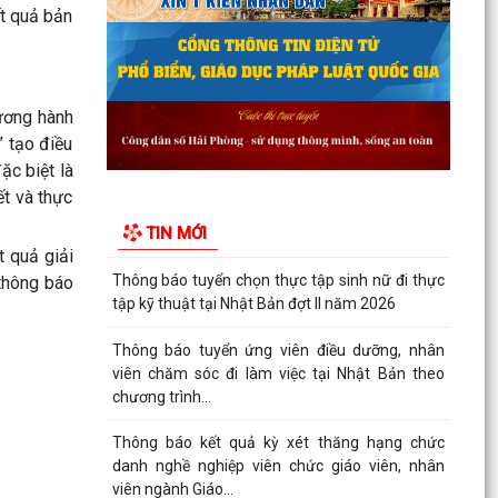
Quyết định công bố Người phát ngôn và cung
ết quả bản
cấp thông tin cho báo chí của Ủy ban nhân dân
xã Vĩnh Bảo
Kế hoạch triển khai thực hiện Chương trình Sức
cương hành
khỏe học đườnggia i đoạn 2026-2035 trên địa
bàn xã...
” tạo điều
ặc biệt là
Quyết định tặng Giấy khen cho 07 cá nhân đã có
ết và thực
thành tích xuất sắc trong quá trình xây dựng và
TIN MỚI
phát...
t quả giải
Thông báo tuyển chọn thực tập sinh nữ đi thực
 thông báo
tập kỹ thuật tại Nhật Bản đợt II năm 2026
Thông báo tuyển ứng viên điều dưỡng, nhân
viên chăm sóc đi làm việc tại Nhật Bản theo
chương trình...
Thông báo kết quả kỳ xét thăng hạng chức
danh nghề nghiệp viên chức giáo viên, nhân
viên ngành Giáo...