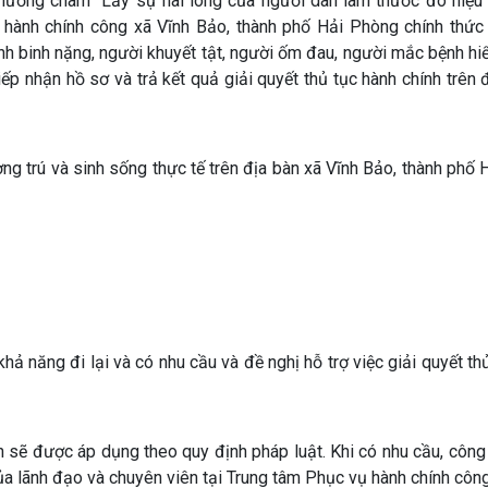
phương châm “Lấy sự hài lòng của người dân làm thước đo hiệu
hành chính công xã Vĩnh Bảo, thành phố Hải Phòng chính thức t
nh binh nặng, người khuyết tật, người ốm đau, người mắc bệnh h
ếp nhận hồ sơ và trả kết quả giải quyết thủ tục hành chính trên 
g trú và sinh sống thực tế trên địa bàn xã Vĩnh Bảo, thành phố
khả năng đi lại và có nhu cầu và đề nghị hỗ trợ việc giải quyết th
ính sẽ được áp dụng theo quy định pháp luật. Khi có nhu cầu, côn
 của lãnh đạo và chuyên viên tại Trung tâm Phục vụ hành chính côn