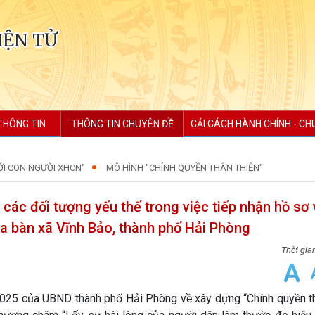
IỆN TỬ
THÔNG TIN
THÔNG TIN CHUYÊN ĐỀ
CẢI CÁCH HÀNH CHÍNH - CH
ỚI CON NGƯỜI XHCN"
MÔ HÌNH "CHÍNH QUYỀN THÂN THIỆN"
 các đối tượng yếu thế trong việc tiếp nhận hồ sơ 
địa bàn xã Vĩnh Bảo, thành phố Hải Phòng
25 của UBND thành phố Hải Phòng về xây dựng “Chính quyền thâ