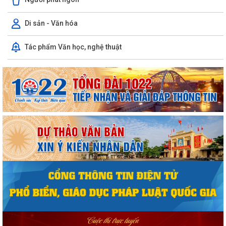
Di sản - Văn hóa
Tác phẩm Văn học, nghệ thuật
Quyết định công bố danh mục thủ tục hành chính được sửa đổi, bổ
sung, thay thế, bị bãi bỏ thuộc...
Quyết định công bố danh mục thủ tục hành chính được sửa đổi, bổ
sung, bị bãi bỏ thuộc phạm vi chức...
Quyết định công bố Người phát ngôn và cung cấp thông tin cho báo chí
của Ủy ban nhân dân xã Vĩnh Bảo