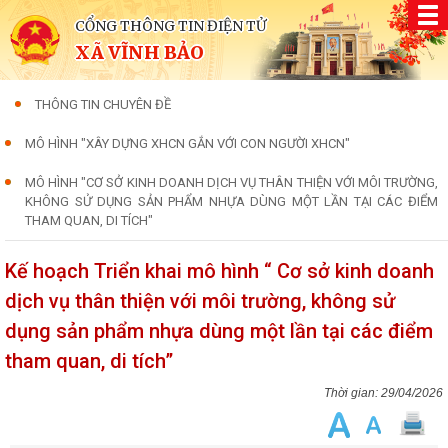
CỔNG THÔNG TIN ĐIỆN TỬ
XÃ VĨNH BẢO
THÔNG TIN CHUYÊN ĐỀ
MÔ HÌNH "XÂY DỰNG XHCN GẮN VỚI CON NGƯỜI XHCN"
MÔ HÌNH "CƠ SỞ KINH DOANH DỊCH VỤ THÂN THIỆN VỚI MÔI TRƯỜNG,
KHÔNG SỬ DỤNG SẢN PHẨM NHỰA DÙNG MỘT LẦN TẠI CÁC ĐIỂM
THAM QUAN, DI TÍCH"
Kế hoạch Triển khai mô hình “ Cơ sở kinh doanh
dịch vụ thân thiện với môi trường, không sử
dụng sản phẩm nhựa dùng một lần tại các điểm
tham quan, di tích”
29/04/2026