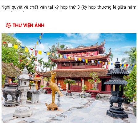
Nghị quyết về chất vấn tại kỳ họp thứ 3 (kỳ họp thường lệ giữa năm
2026) Hội đồng nhân dân thành...
THƯ VIỆN ẢNH
Nghị quyết Về kết quả thực hiện kế hoạch phát triển kinh tế - xã hội 6
tháng đầu năm; nhiệm vụ,...
Nghị quyết về việc thông qua điều chỉnh, bổ sung danh mục các dự án,
công trình phải thu hồi đất...
Nghị quyết Sửa đổi, bổ sung bảng giá đất lần đầu trên địa bàn thành
phố tại Nghị quyết số...
Hưởng ứng Ngày Thế giới phòng, chống mua bán người và Ngày toàn
dân phòng, chống mua bán người...
Quyết định Ban hành Quy chế nội bộ về phát ngôn và cung cấp thông
tin cho báo chí của Ủy ban nhân...
Danh sách Người phát ngôn và cung cấp thông tin cho báo chí xã Vĩnh
Bảo