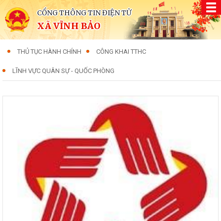
CỔNG THÔNG TIN ĐIỆN TỬ
XÃ VĨNH BẢO
THỦ TỤC HÀNH CHÍNH
CÔNG KHAI TTHC
LĨNH VỰC QUÂN SỰ - QUỐC PHÒNG