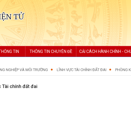
IỆN TỬ
THÔNG TIN
THÔNG TIN CHUYÊN ĐỀ
CẢI CÁCH HÀNH CHÍNH - CH
NG NGHIỆP VÀ MÔI TRƯỜNG
LĨNH VỰC TÀI CHÍNH ĐẤT ĐAI
PHÒNG K
Tài chính đất đai