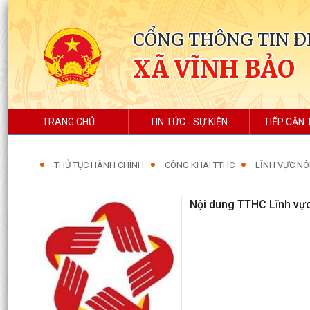
CỔNG THÔNG TIN Đ
XÃ VĨNH BẢO
TRANG CHỦ
TIN TỨC - SỰ KIỆN
TIẾP CẬN 
THỦ TỤC HÀNH CHÍNH
CÔNG KHAI TTHC
LĨNH VỰC NÔ
Nội dung TTHC Lĩnh vực 