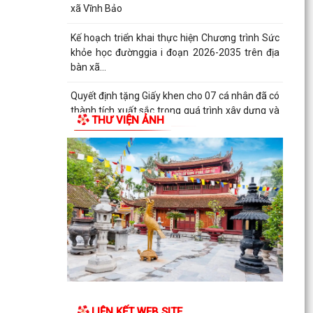
xã Vĩnh Bảo
Kế hoạch triển khai thực hiện Chương trình Sức
khỏe học đườnggia i đoạn 2026-2035 trên địa
bàn xã...
Quyết định tặng Giấy khen cho 07 cá nhân đã có
thành tích xuất sắc trong quá trình xây dựng và
THƯ VIỆN ẢNH
phát...
Thông báo tuyển chọn thực tập sinh nữ đi thực
tập kỹ thuật tại Nhật Bản đợt II năm 2026
LIÊN KẾT WEB SITE