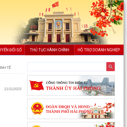
UYỂN ĐỔI SỐ
THỦ TỤC HÀNH CHÍNH
HỖ TRỢ DOANH NGHIỆP
INH TẾ
21/11/2025