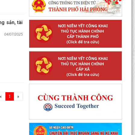
g sản, tài
04/07/2025
«
1
»