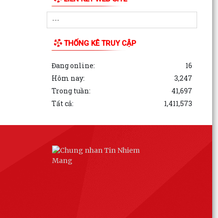
THỐNG KÊ TRUY CẬP
Đang online:
16
Hôm nay:
3,247
Trong tuần:
41,697
Tất cả:
1,411,573