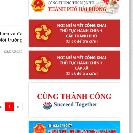
hiên và đa
Môi trường
08/07/2025
«
1
»