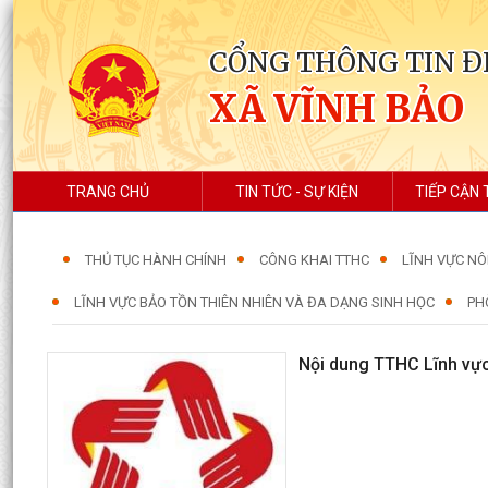
CỔNG THÔNG TIN Đ
XÃ VĨNH BẢO
TRANG CHỦ
TIN TỨC - SỰ KIỆN
TIẾP CẬN 
THỦ TỤC HÀNH CHÍNH
CÔNG KHAI TTHC
LĨNH VỰC NÔ
LĨNH VỰC BẢO TỒN THIÊN NHIÊN VÀ ĐA DẠNG SINH HỌC
PH
Nội dung TTHC Lĩnh vực