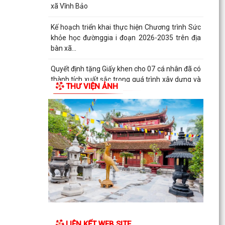
xã Vĩnh Bảo
Kế hoạch triển khai thực hiện Chương trình Sức
khỏe học đườnggia i đoạn 2026-2035 trên địa
bàn xã...
Quyết định tặng Giấy khen cho 07 cá nhân đã có
thành tích xuất sắc trong quá trình xây dựng và
THƯ VIỆN ẢNH
phát...
Thông báo tuyển chọn thực tập sinh nữ đi thực
tập kỹ thuật tại Nhật Bản đợt II năm 2026
LIÊN KẾT WEB SITE