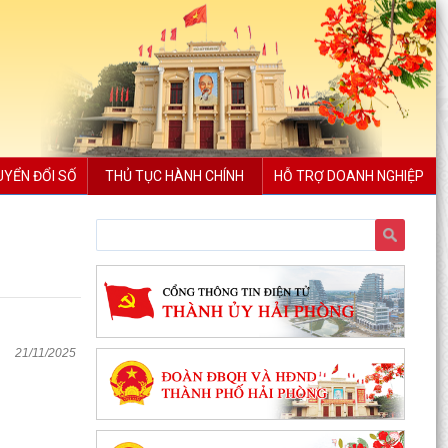
UYỂN ĐỔI SỐ
THỦ TỤC HÀNH CHÍNH
HỖ TRỢ DOANH NGHIỆP
21/11/2025