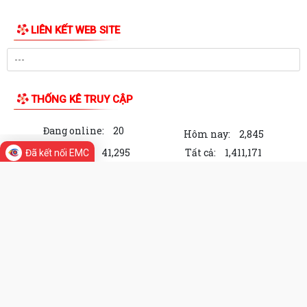
LIÊN KẾT WEB SITE
THỐNG KÊ TRUY CẬP
Đang online:
20
Hôm nay:
2,845
Trong tuần:
41,295
Tất cả:
1,411,171
Đã kết nối EMC
Cổng Thông tin điện tử Xã Vĩnh Bảo,
thành phố Hải Phòng
Chịu trách nhiệm về nội dung: Chủ tịch Uỷ ban nhân
dân Xã Vĩnh Bảo
Địa chỉ: Xã Vĩnh Bảo, thành phố Hải Phòng
Điện thoại: Đang cập nhật
Email:
Đang cập nhật