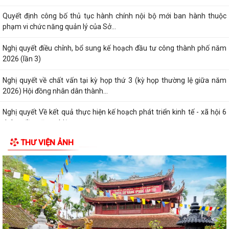
Quyết định công bố thủ tục hành chính nội bộ mới ban hành thuộc
phạm vi chức năng quản lý của Sở...
Nghị quyết điều chỉnh, bổ sung kế hoạch đầu tư công thành phố năm
2026 (lần 3)
Nghị quyết về chất vấn tại kỳ họp thứ 3 (kỳ họp thường lệ giữa năm
2026) Hội đồng nhân dân thành...
Nghị quyết Về kết quả thực hiện kế hoạch phát triển kinh tế - xã hội 6
tháng đầu năm; nhiệm vụ,...
THƯ VIỆN ẢNH
Nghị quyết về việc thông qua điều chỉnh, bổ sung danh mục các dự án,
công trình phải thu hồi đất...
Nghị quyết Sửa đổi, bổ sung bảng giá đất lần đầu trên địa bàn thành
phố tại Nghị quyết số...
Hưởng ứng Ngày Thế giới phòng, chống mua bán người và Ngày toàn
dân phòng, chống mua bán người...