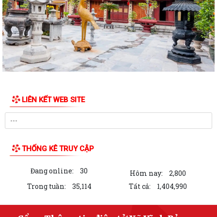
Quyết định Ban hành Quy chế nội bộ về phát ngôn và cung cấp thông
tin cho báo chí của Ủy ban nhân...
Danh sách Người phát ngôn và cung cấp thông tin cho báo chí xã Vĩnh
Bảo
Khai thác tài liệu số phục vụ công tác phổ biến, giáo dục pháp luật và
Chatbox AI Trợ giúp pháp luật
LIÊN KẾT WEB SITE
Thông báo Kết quả Kỳ họp thứ 3 (Kỳ họp thường lệ giữa năm 2026)
HĐND thành phố khóa XVII, nhiệm kỳ...
Quyết định công bố danh mục thủ tục hành chính ban hành mới lĩnh
vực điện lực thuộc phạm vi, chức...
THỐNG KÊ TRUY CẬP
Quyết định số 2995/QĐ-UBND ngày 29/7/2026 của Uỷ ban nhân dân
Đang online:
30
thành phố về việc Công bố danh mục...
Hôm nay:
2,800
Trong tuần:
35,114
Tất cả:
1,404,990
Hội Nông dân xã Vĩnh Bảo tích cực ra quân đánh diệt chuột, bảo vệ lúa
vụ Mùa năm 2026