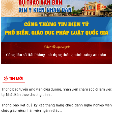
Quyết định công bố danh mục thủ tục hành chính được sửa đổi, bổ
sung, bị bãi bỏ thuộc phạm vi chức...
Quyết định công bố Người phát ngôn và cung cấp thông tin cho báo chí
của Ủy ban nhân dân xã Vĩnh Bảo
Kế hoạch triển khai thực hiện Chương trình Sức khỏe học đườnggia i
đoạn 2026-2035 trên địa bàn xã...
Quyết định tặng Giấy khen cho 07 cá nhân đã có thành tích xuất sắc
trong quá trình xây dựng và phát...
Thông báo tuyển chọn thực tập sinh nữ đi thực tập kỹ thuật tại Nhật
TIN MỚI
Bản đợt II năm 2026
Thông báo tuyển ứng viên điều dưỡng, nhân viên chăm sóc đi làm việc
tại Nhật Bản theo chương trình...
Thông báo kết quả kỳ xét thăng hạng chức danh nghề nghiệp viên
chức giáo viên, nhân viên ngành Giáo...