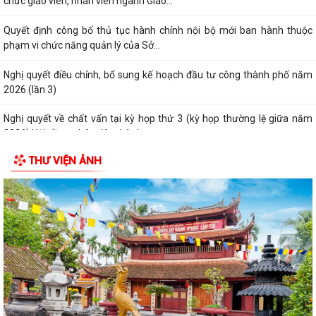
chức giáo viên, nhân viên ngành Giáo...
Quyết định công bố thủ tục hành chính nội bộ mới ban hành thuộc
phạm vi chức năng quản lý của Sở...
Nghị quyết điều chỉnh, bổ sung kế hoạch đầu tư công thành phố năm
2026 (lần 3)
Nghị quyết về chất vấn tại kỳ họp thứ 3 (kỳ họp thường lệ giữa năm
2026) Hội đồng nhân dân thành...
THƯ VIỆN ẢNH
Nghị quyết Về kết quả thực hiện kế hoạch phát triển kinh tế - xã hội 6
tháng đầu năm; nhiệm vụ,...
Nghị quyết về việc thông qua điều chỉnh, bổ sung danh mục các dự án,
công trình phải thu hồi đất...
Nghị quyết Sửa đổi, bổ sung bảng giá đất lần đầu trên địa bàn thành
phố tại Nghị quyết số...
Hưởng ứng Ngày Thế giới phòng, chống mua bán người và Ngày toàn
dân phòng, chống mua bán người...