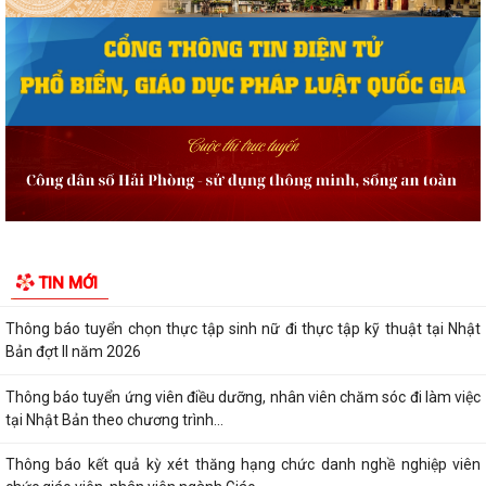
sung, thay thế, bị bãi bỏ thuộc...
Quyết định công bố danh mục thủ tục hành chính được sửa đổi, bổ
sung, bị bãi bỏ thuộc phạm vi chức...
Quyết định công bố Người phát ngôn và cung cấp thông tin cho báo chí
của Ủy ban nhân dân xã Vĩnh Bảo
Kế hoạch triển khai thực hiện Chương trình Sức khỏe học đườnggia i
đoạn 2026-2035 trên địa bàn xã...
Quyết định tặng Giấy khen cho 07 cá nhân đã có thành tích xuất sắc
TIN MỚI
trong quá trình xây dựng và phát...
Thông báo tuyển chọn thực tập sinh nữ đi thực tập kỹ thuật tại Nhật
Bản đợt II năm 2026
Thông báo tuyển ứng viên điều dưỡng, nhân viên chăm sóc đi làm việc
tại Nhật Bản theo chương trình...
Thông báo kết quả kỳ xét thăng hạng chức danh nghề nghiệp viên