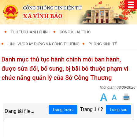
CỔNG THÔNG TIN ĐIỆN TỬ
XÃ VĨNH BẢO
THỦ TỤC HÀNH CHÍNH
CÔNG KHAI TTHC
LĨNH VỰC XÂY DỰNG VÀ CÔNG THƯƠNG
PHÒNG KINH TẾ
Danh mục thủ tục hành chính mới ban hành,
được sửa đổi, bổ sung, bị bãi bỏ thuộc phạm vi
chức năng quản lý của Sở Công Thương
08/06/2026