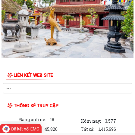
Thông báo Kết quả Kỳ họp thứ 3 (Kỳ họp thường lệ giữa năm 2026)
HĐND thành phố khóa XVII, nhiệm kỳ...
Quyết định công bố danh mục thủ tục hành chính ban hành mới lĩnh
vực điện lực thuộc phạm vi, chức...
Quyết định số 2995/QĐ-UBND ngày 29/7/2026 của Uỷ ban nhân dân
thành phố về việc Công bố danh mục...
Hội Nông dân xã Vĩnh Bảo tích cực ra quân đánh diệt chuột, bảo vệ lúa
vụ Mùa năm 2026
LIÊN KẾT WEB SITE
Quyết định số 2958/QĐ-UBND về việc phê duyệt quy trình nội bộ giải
quyết thủ tục hành chính thuộc...
HỘI NGHỊ TUYÊN TRUYỀN, PHỔ BIẾN KIẾN THỨC PHÁP LUẬT VỀ
PHÒNG, CHỐNG MA TÚY VÀ BẢO ĐẢM TRẬT TỰ AN...
THỐNG KÊ TRUY CẬP
Thông báo về việc trợ giúp pháp lý miễn phí cho nhân dân trên địa bàn
Đang online:
18
xã Vĩnh Bảo, thành phố Hải...
Hôm nay:
3,577
Trong tuần:
45,820
Tất cả:
1,415,696
Đã kết nối EMC
XÃ VĨNH BẢO TRAO TẶNG KỶ NIỆM CHƯƠNG “BẢO VỆ AN NINH TỔ