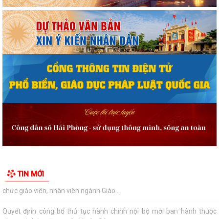
Quyết định tặng Giấy khen cho 07 cá nhân đã có thành tích xuất sắc
trong quá trình xây dựng và phát...
Thông báo tuyển chọn thực tập sinh nữ đi thực tập kỹ thuật tại Nhật
Bản đợt II năm 2026
Thông báo tuyển ứng viên điều dưỡng, nhân viên chăm sóc đi làm việc
tại Nhật Bản theo chương trình...
Thông báo kết quả kỳ xét thăng hạng chức danh nghề nghiệp viên
chức giáo viên, nhân viên ngành Giáo...
Quyết định công bố thủ tục hành chính nội bộ mới ban hành thuộc
phạm vi chức năng quản lý của Sở...
Nghị quyết điều chỉnh, bổ sung kế hoạch đầu tư công thành phố năm
TIN MỚI
2026 (lần 3)
Nghị quyết về chất vấn tại kỳ họp thứ 3 (kỳ họp thường lệ giữa năm
2026) Hội đồng nhân dân thành...