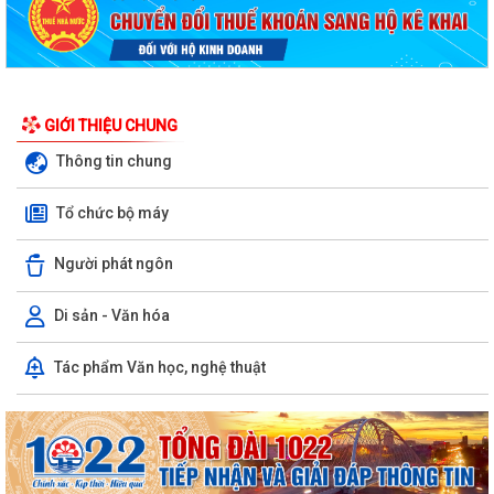
GIỚI THIỆU CHUNG
Thông tin chung
Tổ chức bộ máy
Quyết định công bố danh mục thủ tục hành chính được sửa đổi, bổ
Người phát ngôn
sung, thay thế, bị bãi bỏ thuộc...
Quyết định công bố danh mục thủ tục hành chính được sửa đổi, bổ
Di sản - Văn hóa
sung, bị bãi bỏ thuộc phạm vi chức...
Tác phẩm Văn học, nghệ thuật
Quyết định công bố Người phát ngôn và cung cấp thông tin cho báo chí
của Ủy ban nhân dân xã Vĩnh Bảo
Kế hoạch triển khai thực hiện Chương trình Sức khỏe học đườnggia i
đoạn 2026-2035 trên địa bàn xã...