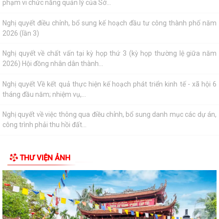
Nghị quyết Về kết quả thực hiện kế hoạch phát triển kinh tế - xã hội 6
tháng đầu năm; nhiệm vụ,...
Nghị quyết về việc thông qua điều chỉnh, bổ sung danh mục các dự án,
công trình phải thu hồi đất...
Nghị quyết Sửa đổi, bổ sung bảng giá đất lần đầu trên địa bàn thành
phố tại Nghị quyết số...
Hưởng ứng Ngày Thế giới phòng, chống mua bán người và Ngày toàn
dân phòng, chống mua bán người...
Quyết định Ban hành Quy chế nội bộ về phát ngôn và cung cấp thông
tin cho báo chí của Ủy ban nhân...
THƯ VIỆN ẢNH
Danh sách Người phát ngôn và cung cấp thông tin cho báo chí xã Vĩnh
Bảo
Khai thác tài liệu số phục vụ công tác phổ biến, giáo dục pháp luật và
Chatbox AI Trợ giúp pháp luật