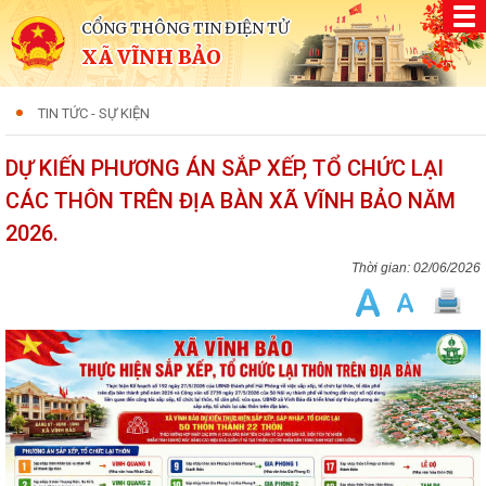
CỔNG THÔNG TIN ĐIỆN TỬ
XÃ VĨNH BẢO
TIN TỨC - SỰ KIỆN
DỰ KIẾN PHƯƠNG ÁN SẮP XẾP, TỔ CHỨC LẠI
CÁC THÔN TRÊN ĐỊA BÀN XÃ VĨNH BẢO NĂM
2026.
02/06/2026