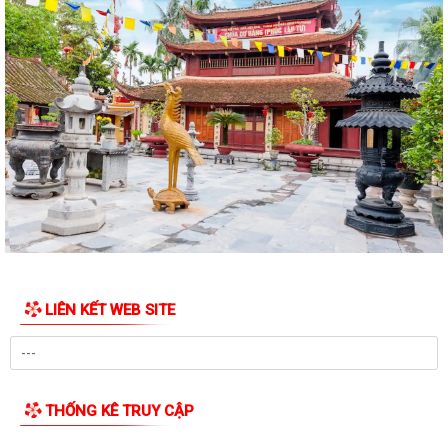
Nghị quyết về việc thông qua điều chỉnh, bổ sung danh mục các dự án,
công trình phải thu hồi đất...
Nghị quyết Sửa đổi, bổ sung bảng giá đất lần đầu trên địa bàn thành
phố tại Nghị quyết số...
Hưởng ứng Ngày Thế giới phòng, chống mua bán người và Ngày toàn
dân phòng, chống mua bán người...
Quyết định Ban hành Quy chế nội bộ về phát ngôn và cung cấp thông
tin cho báo chí của Ủy ban nhân...
Danh sách Người phát ngôn và cung cấp thông tin cho báo chí xã Vĩnh
Bảo
LIÊN KẾT WEB SITE
Khai thác tài liệu số phục vụ công tác phổ biến, giáo dục pháp luật và
Chatbox AI Trợ giúp pháp luật
Thông báo Kết quả Kỳ họp thứ 3 (Kỳ họp thường lệ giữa năm 2026)
HĐND thành phố khóa XVII, nhiệm kỳ...
THỐNG KÊ TRUY CẬP
Quyết định công bố danh mục thủ tục hành chính ban hành mới lĩnh