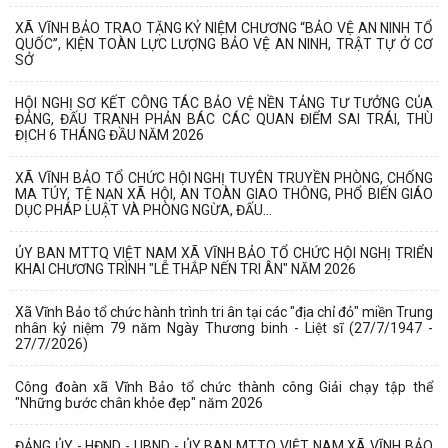
XÃ VĨNH BẢO TRAO TẶNG KỶ NIỆM CHƯƠNG “BẢO VỆ AN NINH TỔ
QUỐC”, KIỆN TOÀN LỰC LƯỢNG BẢO VỆ AN NINH, TRẬT TỰ Ở CƠ
SỞ
HỘI NGHỊ SƠ KẾT CÔNG TÁC BẢO VỆ NỀN TẢNG TƯ TƯỞNG CỦA
ĐẢNG, ĐẤU TRANH PHẢN BÁC CÁC QUAN ĐIỂM SAI TRÁI, THÙ
ĐỊCH 6 THÁNG ĐẦU NĂM 2026
XÃ VĨNH BẢO TỔ CHỨC HỘI NGHỊ TUYÊN TRUYỀN PHÒNG, CHỐNG
MA TÚY, TỆ NẠN XÃ HỘI, AN TOÀN GIAO THÔNG, PHỔ BIẾN GIÁO
DỤC PHÁP LUẬT VÀ PHÒNG NGỪA, ĐẤU...
ỦY BAN MTTQ VIỆT NAM XÃ VĨNH BẢO TỔ CHỨC HỘI NGHỊ TRIỂN
KHAI CHƯƠNG TRÌNH "LỄ THẮP NẾN TRI ÂN" NĂM 2026
Xã Vĩnh Bảo tổ chức hành trình tri ân tại các "địa chỉ đỏ" miền Trung
nhân kỷ niệm 79 năm Ngày Thương binh - Liệt sĩ (27/7/1947 -
27/7/2026)
Công đoàn xã Vĩnh Bảo tổ chức thành công Giải chạy tập thể
"Những bước chân khỏe đẹp" năm 2026
ĐẢNG ỦY - HĐND - UBND - ỦY BAN MTTQ VIỆT NAM XÃ VĨNH BẢO