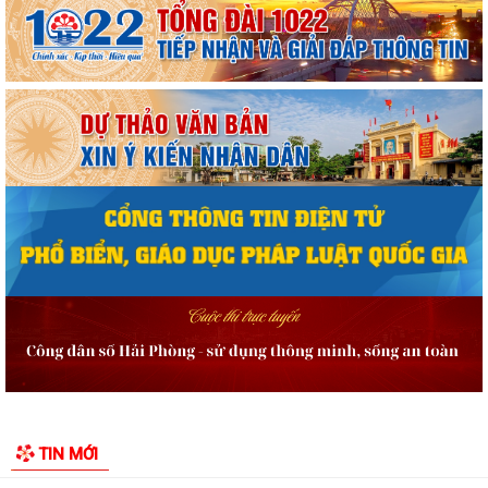
Quyết định công bố danh mục thủ tục hành chính được sửa đổi, bổ
sung, thay thế, bị bãi bỏ thuộc...
Quyết định công bố danh mục thủ tục hành chính được sửa đổi, bổ
sung, bị bãi bỏ thuộc phạm vi chức...
Quyết định công bố Người phát ngôn và cung cấp thông tin cho báo chí
của Ủy ban nhân dân xã Vĩnh Bảo
Kế hoạch triển khai thực hiện Chương trình Sức khỏe học đườnggia i
đoạn 2026-2035 trên địa bàn xã...
Quyết định tặng Giấy khen cho 07 cá nhân đã có thành tích xuất sắc
TIN MỚI
trong quá trình xây dựng và phát...