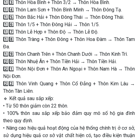
1️⃣3️⃣ Thôn Hòa Bình + Thôn 3/2 → Thôn Hòa Bình.
1️⃣4️⃣ Thôn Lam Sơn + Thôn Bình Minh → Thôn Đông Tạ.
1️⃣5️⃣ Thôn Bắc Hải + Thôn Đông Thái → Thôn Đông Thái.
1️⃣6️⃣ Thôn 1/5 + Thôn Đông Hải → Thôn 1/5.
1️⃣7️⃣ Thôn Lễ Hợp + Thôn Độ → Thôn Lễ Độ.
1️⃣8️⃣ Thôn Tràng + Thôn Đông + Thôn Hoa Đàm → Thôn Tam
Đa.
1️⃣9️⃣ Thôn Chanh Trên + Thôn Chanh Dưới → Thôn Kinh Trì.
2️⃣0️⃣ Thôn Nhuệ Ân + Thôn Tiền Hải → Thôn Tiền Hải.
2️⃣1️⃣ Thôn Nội Đơn + Thôn An Ngoại + Thôn Nam Hà → Thôn
Nội Đơn.
2️⃣2️⃣ Thôn Vinh Quang + Thôn Cổ Đẳng + Thôn Kim Lâu →
Thôn Tân Liên.
🔹 Kết quả sau sắp xếp:
• Từ 50 thôn giảm còn 22 thôn.
• 100% thôn sau sắp xếp bảo đảm quy mô số hộ gia đình
theo quy định.
• Nâng cao hiệu quả hoạt động của hệ thống chính trị ở cơ sở,
sử dụng hiệu quả cơ sở vật chất hiện có, tạo điều kiện thuận