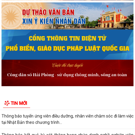
Quyết định công bố danh mục thủ tục hành chính được sửa đổi, bổ
sung, bị bãi bỏ thuộc phạm vi chức...
Quyết định công bố Người phát ngôn và cung cấp thông tin cho báo chí
của Ủy ban nhân dân xã Vĩnh Bảo
Kế hoạch triển khai thực hiện Chương trình Sức khỏe học đườnggia i
đoạn 2026-2035 trên địa bàn xã...
Quyết định tặng Giấy khen cho 07 cá nhân đã có thành tích xuất sắc
trong quá trình xây dựng và phát...
Thông báo tuyển chọn thực tập sinh nữ đi thực tập kỹ thuật tại Nhật
TIN MỚI
Bản đợt II năm 2026
Thông báo tuyển ứng viên điều dưỡng, nhân viên chăm sóc đi làm việc
tại Nhật Bản theo chương trình...
Thông báo kết quả kỳ xét thăng hạng chức danh nghề nghiệp viên