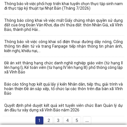
Thông báo về việc phối hợp triển khai tuyển chọn thực tập sinh nam
đi thực tập kỹ thuật tại Nhật Bản (Tháng 7/2026)
Thông báo công khai về việc mất Giấy chứng nhận quyền sử dụng
đất của ông Đoàn Văn Khơi, địa chỉ thửa đất: thôn Nhân Giả, xã Vĩnh
Bảo, thành phố Hải...
Thông báo về việc công khai số điện thoại đường dây nóng, Cổng
thông tin điện tử và trang Fanpage tiếp nhận thông tin phản ánh,
kiến nghị, khiếu nại,...
Đề án xét thăng hạng chức danh nghề nghiệp giáo viên (từ hạng II
lên hạng I), Kế toán viên (từ hạng IV lên hạng III) phổ thông công lập
xã Vĩnh Bảo
Báo cáo tổng hợp kết quả lấy ý kiến Nhân dân, tiếp thu, giải trình và
hoàn thiện Đề án sắp xếp, tổ chức lại các thôn trên địa bàn xã Vĩnh
Bảo
Quyết định phê duyệt kết quả xét tuyển viên chức Ban Quản lý dự
án đầu tư xây dựng xã Vĩnh Bảo năm 2026
1
2
3
4
5
...