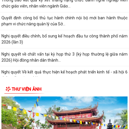
chức giáo viên, nhân viên ngành Giáo...
Quyết định công bố thủ tục hành chính nội bộ mới ban hành thuộc
phạm vi chức năng quản lý của Sở...
Nghị quyết điều chỉnh, bổ sung kế hoạch đầu tư công thành phố năm
2026 (lần 3)
Nghị quyết về chất vấn tại kỳ họp thứ 3 (kỳ họp thường lệ giữa năm
2026) Hội đồng nhân dân thành...
Nghị quyết Về kết quả thực hiện kế hoạch phát triển kinh tế - xã hội 6
tháng đầu năm; nhiệm vụ,...
THƯ VIỆN ẢNH
Nghị quyết về việc thông qua điều chỉnh, bổ sung danh mục các dự án,
công trình phải thu hồi đất...
Nghị quyết Sửa đổi, bổ sung bảng giá đất lần đầu trên địa bàn thành
phố tại Nghị quyết số...
Hưởng ứng Ngày Thế giới phòng, chống mua bán người và Ngày toàn