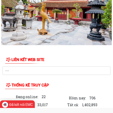
dân phòng, chống mua bán người...
Quyết định Ban hành Quy chế nội bộ về phát ngôn và cung cấp thông
tin cho báo chí của Ủy ban nhân...
Danh sách Người phát ngôn và cung cấp thông tin cho báo chí xã Vĩnh
Bảo
Khai thác tài liệu số phục vụ công tác phổ biến, giáo dục pháp luật và
Chatbox AI Trợ giúp pháp luật
LIÊN KẾT WEB SITE
Thông báo Kết quả Kỳ họp thứ 3 (Kỳ họp thường lệ giữa năm 2026)
HĐND thành phố khóa XVII, nhiệm kỳ...
Quyết định công bố danh mục thủ tục hành chính ban hành mới lĩnh
vực điện lực thuộc phạm vi, chức...
THỐNG KÊ TRUY CẬP
Quyết định số 2995/QĐ-UBND ngày 29/7/2026 của Uỷ ban nhân dân
Đang online:
22
thành phố về việc Công bố danh mục...
Hôm nay:
706
Trong tuần:
33,017
Tất cả:
1,402,893
Đã kết nối EMC
Hội Nông dân xã Vĩnh Bảo tích cực ra quân đánh diệt chuột, bảo vệ lúa