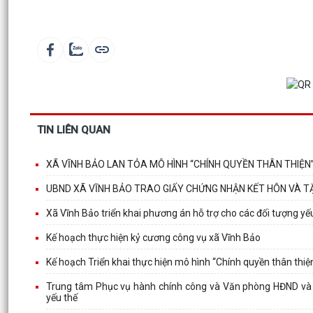
TIN LIÊN QUAN
XÃ VĨNH BẢO LAN TỎA MÔ HÌNH “CHÍNH QUYỀN THÂN THIỆN”
UBND XÃ VĨNH BẢO TRAO GIẤY CHỨNG NHẬN KẾT HÔN VÀ 
Xã Vĩnh Bảo triển khai phương án hỗ trợ cho các đối tượng yếu t
Kế hoạch thực hiện kỷ cương công vụ xã Vĩnh Bảo
Kế hoạch Triển khai thực hiện mô hình “Chính quyền thân thi
Trung tâm Phục vụ hành chính công và Văn phòng HĐND và U
yếu thế