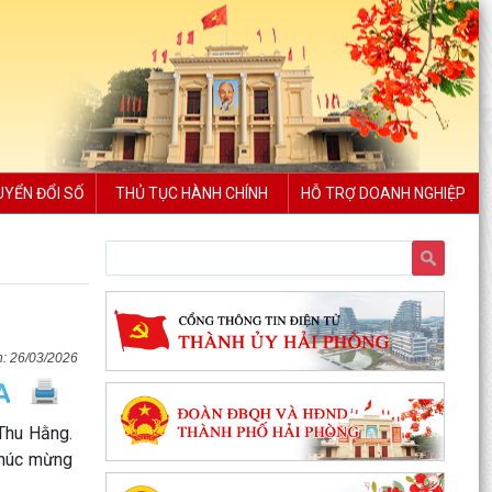
UYỂN ĐỔI SỐ
THỦ TỤC HÀNH CHÍNH
HỖ TRỢ DOANH NGHIỆP
26/03/2026
Thu Hằng.
 chúc mừng