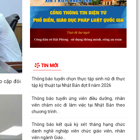
tập kỹ thuật tại Nhật Bản đợt II năm 2026
Thông báo tuyển ứng viên điều dưỡng, nhân
viên chăm sóc đi làm việc tại Nhật Bản theo
chương trình...
Thông báo kết quả kỳ xét thăng hạng chức
danh nghề nghiệp viên chức giáo viên, nhân
viên ngành Giáo...
TIN MỚI
Quyết định công bố thủ tục hành chính nội bộ
mới ban hành thuộc phạm vi chức năng quản lý
của Sở...
ho cặp đôi
Nghị quyết điều chỉnh, bổ sung kế hoạch đầu tư
công thành phố năm 2026 (lần 3)
Nghị quyết về chất vấn tại kỳ họp thứ 3 (kỳ họp
thường lệ giữa năm 2026) Hội đồng nhân dân
thành...
Nghị quyết Về kết quả thực hiện kế hoạch phát