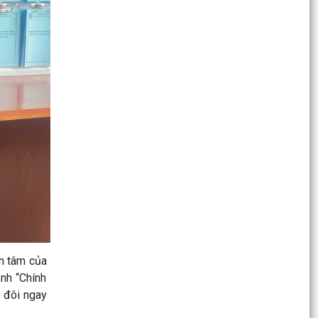
HỘI NGHỊ TUYÊN TRUYỀN, PHỔ BIẾN KIẾN THỨC
PHÁP LUẬT VỀ PHÒNG, CHỐNG MA TÚY VÀ
BẢO ĐẢM TRẬT TỰ AN...
Thông báo về việc trợ giúp pháp lý miễn phí cho
nhân dân trên địa bàn xã Vĩnh Bảo, thành phố
Hải...
XÃ VĨNH BẢO TRAO TẶNG KỶ NIỆM CHƯƠNG
“BẢO VỆ AN NINH TỔ QUỐC”, KIỆN TOÀN LỰC
LƯỢNG BẢO VỆ AN NINH,...
Quyết định công bố danh mục thủ tục hành
chính ban hành mới, bị bãi bỏ lĩnh vực hội nghị,
hội thảo...
an tâm của
Quyết định công bố thủ tục hành chính nội bộ
nh “Chính
ban hành mới lĩnh vực điện lực thuộc phạm vi
p đôi ngay
chức năng...