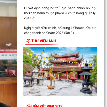
triển kinh tế - xã hội 6 tháng đầu năm; nhiệm
vụ,...
Nghị quyết về việc thông qua điều chỉnh, bổ sung
danh mục các dự án, công trình phải thu hồi
đất...
Nghị quyết Sửa đổi, bổ sung bảng giá đất lần
THƯ VIỆN ẢNH
đầu trên địa bàn thành phố tại Nghị quyết số...
Hưởng ứng Ngày Thế giới phòng, chống mua
bán người và Ngày toàn dân phòng, chống mua
bán người...
Quyết định Ban hành Quy chế nội bộ về phát
ngôn và cung cấp thông tin cho báo chí của Ủy
ban nhân...
Danh sách Người phát ngôn và cung cấp thông
tin cho báo chí xã Vĩnh Bảo
LIÊN KẾT WEB SITE