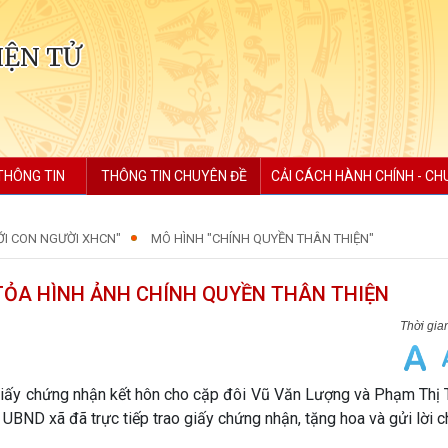
IỆN TỬ
THÔNG TIN
THÔNG TIN CHUYÊN ĐỀ
CẢI CÁCH HÀNH CHÍNH - CH
ỚI CON NGƯỜI XHCN"
MÔ HÌNH "CHÍNH QUYỀN THÂN THIỆN"
TỎA HÌNH ẢNH CHÍNH QUYỀN THÂN THIỆN
iấy chứng nhận kết hôn cho cặp đôi Vũ Văn Lượng và Phạm Thị 
UBND xã đã trực tiếp trao giấy chứng nhận, tặng hoa và gửi lời