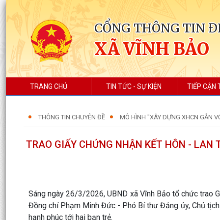
CỔNG THÔNG TIN Đ
XÃ VĨNH BẢO
TRANG CHỦ
TIN TỨC - SỰ KIỆN
TIẾP CẬN 
THÔNG TIN CHUYÊN ĐỀ
MÔ HÌNH "XÂY DỰNG XHCN GẮN V
TRAO GIẤY CHỨNG NHẬN KẾT HÔN - LAN 
Sáng ngày 26/3/2026, UBND xã Vĩnh Bảo tổ chức trao G
Đồng chí Phạm Minh Đức - Phó Bí thư Đảng ủy, Chủ tịch 
hạnh phúc tới hai bạn trẻ.