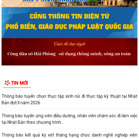
sung, thay thế, bị bãi bỏ thuộc...
Quyết định công bố danh mục thủ tục hành chính được sửa đổi, bổ
sung, bị bãi bỏ thuộc phạm vi chức...
Quyết định công bố Người phát ngôn và cung cấp thông tin cho báo chí
của Ủy ban nhân dân xã Vĩnh Bảo
Kế hoạch triển khai thực hiện Chương trình Sức khỏe học đườnggia i
đoạn 2026-2035 trên địa bàn xã...
Quyết định tặng Giấy khen cho 07 cá nhân đã có thành tích xuất sắc
TIN MỚI
trong quá trình xây dựng và phát...
Thông báo tuyển chọn thực tập sinh nữ đi thực tập kỹ thuật tại Nhật
Bản đợt II năm 2026
Thông báo tuyển ứng viên điều dưỡng, nhân viên chăm sóc đi làm việc
tại Nhật Bản theo chương trình...
Thông báo kết quả kỳ xét thăng hạng chức danh nghề nghiệp viên