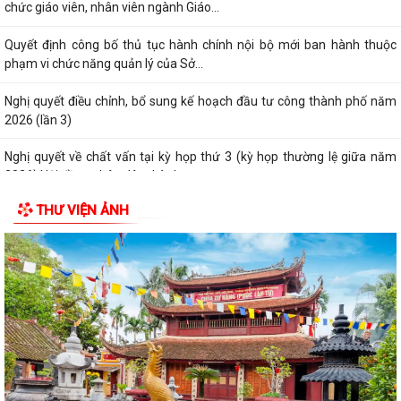
chức giáo viên, nhân viên ngành Giáo...
Quyết định công bố thủ tục hành chính nội bộ mới ban hành thuộc
phạm vi chức năng quản lý của Sở...
Nghị quyết điều chỉnh, bổ sung kế hoạch đầu tư công thành phố năm
2026 (lần 3)
Nghị quyết về chất vấn tại kỳ họp thứ 3 (kỳ họp thường lệ giữa năm
2026) Hội đồng nhân dân thành...
THƯ VIỆN ẢNH
Nghị quyết Về kết quả thực hiện kế hoạch phát triển kinh tế - xã hội 6
tháng đầu năm; nhiệm vụ,...
Nghị quyết về việc thông qua điều chỉnh, bổ sung danh mục các dự án,
công trình phải thu hồi đất...
Nghị quyết Sửa đổi, bổ sung bảng giá đất lần đầu trên địa bàn thành
phố tại Nghị quyết số...
Hưởng ứng Ngày Thế giới phòng, chống mua bán người và Ngày toàn
dân phòng, chống mua bán người...