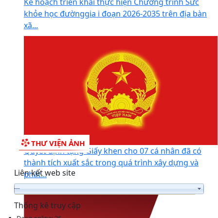
Kế hoạch triển khai thực hiện Chương trình Sức
khỏe học đườnggia i đoạn 2026-2035 trên địa bàn
xã...