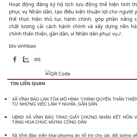
Hoạt động đăng ký hộ tịch lưu động thể hiện tinh t
phục vụ Nhân dân, tạo điều kiện thuận lợi cho người 
thế thực hiện thủ tục hành chính, góp phần nâng 
chất lượng cải cách hành chính và xây dựng nền h
chính thân thiện, gần dân, vì Nhân dân phục vụ./.
btv vinhbao
TIN LIÊN QUAN
XÃ VĨNH BẢO LAN TỎA MÔ HÌNH “CHÍNH QUYỀN THÂN THIỆ
TỪ NHỮNG VIỆC LÀM Ý NGHĨA, GẦN DÂN
UBND XÃ VĨNH BẢO TRAO GIẤY CHỨNG NHẬN KẾT HÔN 
TẶNG HOA CHÚC MỪNG CÔNG DÂN
Xã Vĩnh Bảo triển khai phương án hỗ trợ cho các đối tượng y