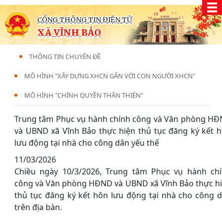
CỔNG THÔNG TIN ĐIỆN TỬ
XÃ VĨNH BẢO
THÔNG TIN CHUYÊN ĐỀ
MÔ HÌNH "XÂY DỰNG XHCN GẮN VỚI CON NGƯỜI XHCN"
MÔ HÌNH "CHÍNH QUYỀN THÂN THIỆN"
Trung tâm Phục vụ hành chính công và Văn phòng H
và UBND xã Vĩnh Bảo thực hiện thủ tục đăng ký kết 
lưu động tại nhà cho công dân yếu thế
11/03/2026
Chiều ngày 10/3/2026, Trung tâm Phục vụ hành ch
công và Văn phòng HĐND và UBND xã Vĩnh Bảo thực h
thủ tục đăng ký kết hôn lưu động tại nhà cho công 
trên địa bàn.