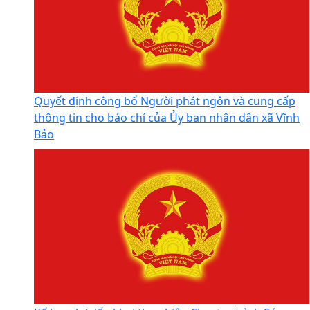
danh mục thủ tục hành chính được sửa đổi, bổ
sung, bị bãi bỏ thuộc phạm vi chức...
Quyết định công bố Người phát ngôn và cung cấp
thông tin cho báo chí của Ủy ban nhân dân xã Vĩnh
Bảo