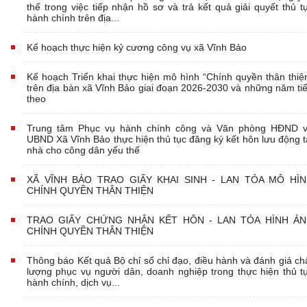
thế trong việc tiếp nhận hồ sơ và trả kết quả giải quyết thủ t
hành chính trên địa...
Kế hoạch thực hiện kỷ cương công vụ xã Vĩnh Bảo
Kế hoạch Triển khai thực hiện mô hình “Chính quyền thân thiệ
trên địa bàn xã Vĩnh Bảo giai đoạn 2026-2030 và những năm ti
theo
Trung tâm Phục vụ hành chính công và Văn phòng HĐND 
UBND Xã Vĩnh Bảo thực hiện thủ tục đăng ký kết hôn lưu động t
nhà cho công dân yếu thế
XÃ VĨNH BẢO TRAO GIẤY KHAI SINH - LAN TỎA MÔ HÌ
CHÍNH QUYỀN THÂN THIỆN
TRAO GIẤY CHỨNG NHẬN KẾT HÔN - LAN TỎA HÌNH Ả
CHÍNH QUYỀN THÂN THIỆN
Thông báo Kết quả Bộ chỉ số chỉ đạo, điều hành và đánh giá ch
lượng phục vụ người dân, doanh nghiệp trong thực hiện thủ t
hành chính, dịch vụ...