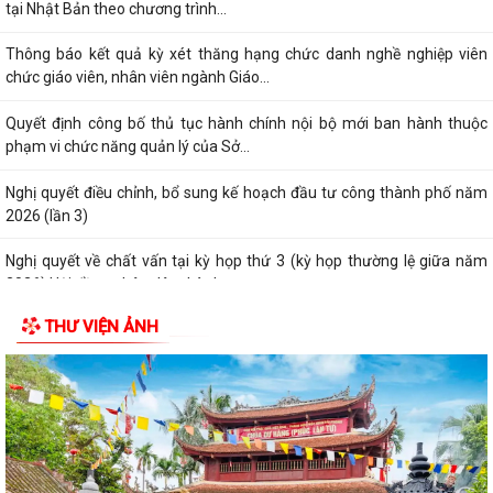
tại Nhật Bản theo chương trình...
Thông báo kết quả kỳ xét thăng hạng chức danh nghề nghiệp viên
chức giáo viên, nhân viên ngành Giáo...
Quyết định công bố thủ tục hành chính nội bộ mới ban hành thuộc
phạm vi chức năng quản lý của Sở...
Nghị quyết điều chỉnh, bổ sung kế hoạch đầu tư công thành phố năm
2026 (lần 3)
Nghị quyết về chất vấn tại kỳ họp thứ 3 (kỳ họp thường lệ giữa năm
2026) Hội đồng nhân dân thành...
THƯ VIỆN ẢNH
Nghị quyết Về kết quả thực hiện kế hoạch phát triển kinh tế - xã hội 6
tháng đầu năm; nhiệm vụ,...
Nghị quyết về việc thông qua điều chỉnh, bổ sung danh mục các dự án,
công trình phải thu hồi đất...
Nghị quyết Sửa đổi, bổ sung bảng giá đất lần đầu trên địa bàn thành
phố tại Nghị quyết số...