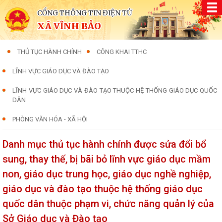
CỔNG THÔNG TIN ĐIỆN TỬ
XÃ VĨNH BẢO
THỦ TỤC HÀNH CHÍNH
CÔNG KHAI TTHC
LĨNH VỰC GIÁO DỤC VÀ ĐÀO TẠO
LĨNH VỰC GIÁO DỤC VÀ ĐÀO TẠO THUỘC HỆ THỐNG GIÁO DỤC QUỐC
DÂN
PHÒNG VĂN HÓA - XÃ HỘI
Danh mục thủ tục hành chính được sửa đổi bổ
sung, thay thế, bị bãi bỏ lĩnh vực giáo dục mầm
non, giáo dục trung học, giáo dục nghề nghiệp,
giáo dục và đào tạo thuộc hệ thống giáo dục
quốc dân thuộc phạm vi, chức năng quản lý của
Sở Giáo dục và Đào tạo