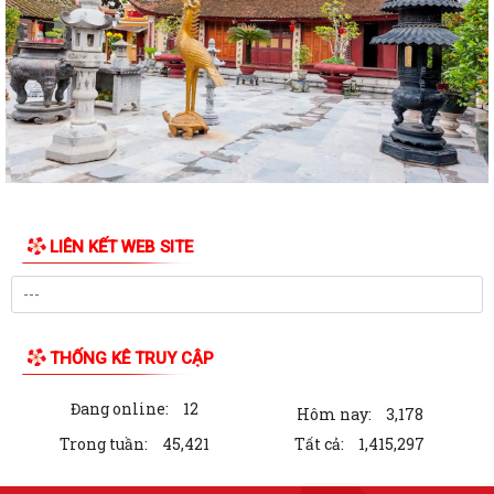
Hưởng ứng Ngày Thế giới phòng, chống mua bán người và Ngày toàn
dân phòng, chống mua bán người...
Quyết định Ban hành Quy chế nội bộ về phát ngôn và cung cấp thông
tin cho báo chí của Ủy ban nhân...
Danh sách Người phát ngôn và cung cấp thông tin cho báo chí xã Vĩnh
Bảo
LIÊN KẾT WEB SITE
Khai thác tài liệu số phục vụ công tác phổ biến, giáo dục pháp luật và
Chatbox AI Trợ giúp pháp luật
Thông báo Kết quả Kỳ họp thứ 3 (Kỳ họp thường lệ giữa năm 2026)
HĐND thành phố khóa XVII, nhiệm kỳ...
THỐNG KÊ TRUY CẬP
Quyết định công bố danh mục thủ tục hành chính ban hành mới lĩnh
Đang online:
12
vực điện lực thuộc phạm vi, chức...
Hôm nay:
3,178
Trong tuần:
45,421
Tất cả:
1,415,297
Quyết định số 2995/QĐ-UBND ngày 29/7/2026 của Uỷ ban nhân dân
thành phố về việc Công bố danh mục...