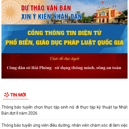
Quyết định công bố danh mục thủ tục hành chính được sửa đổi, bổ
sung, thay thế, bị bãi bỏ thuộc...
Quyết định công bố danh mục thủ tục hành chính được sửa đổi, bổ
sung, bị bãi bỏ thuộc phạm vi chức...
Quyết định công bố Người phát ngôn và cung cấp thông tin cho báo chí
của Ủy ban nhân dân xã Vĩnh Bảo
Kế hoạch triển khai thực hiện Chương trình Sức khỏe học đườnggia i
đoạn 2026-2035 trên địa bàn xã...
Quyết định tặng Giấy khen cho 07 cá nhân đã có thành tích xuất sắc
TIN MỚI
trong quá trình xây dựng và phát...
Thông báo tuyển chọn thực tập sinh nữ đi thực tập kỹ thuật tại Nhật
Bản đợt II năm 2026
Thông báo tuyển ứng viên điều dưỡng, nhân viên chăm sóc đi làm việc